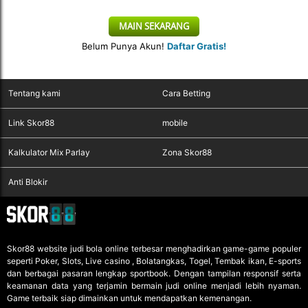
MAIN SEKARANG
Belum Punya Akun!
Daftar Gratis!
Tentang kami
Cara Betting
Link Skor88
mobile
Kalkulator Mix Parlay
Zona Skor88
Anti Blokir
Skor88
website judi bola online terbesar menghadirkan game-game populer
seperti Poker, Slots, Live casino , Bolatangkas, Togel, Tembak ikan, E-sports
dan berbagai pasaran lengkap sportbook. Dengan tampilan responsif serta
keamanan data yang terjamin bermain judi online menjadi lebih nyaman.
Game terbaik siap dimainkan untuk mendapatkan kemenangan.