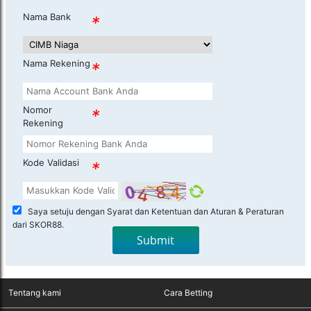
Nama Bank
Nama Rekening
Nomor
Rekening
Kode Validasi
Saya setuju dengan Syarat dan Ketentuan dan Aturan & Peraturan
dari SKOR88.
Submit
Tentang kami
Cara Betting